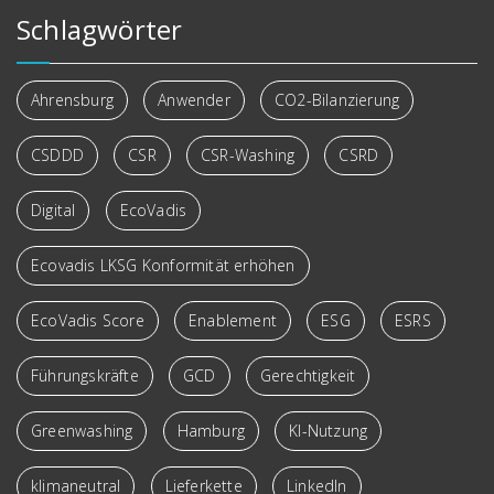
Schlagwörter
Ahrensburg
Anwender
CO2-Bilanzierung
CSDDD
CSR
CSR-Washing
CSRD
Digital
EcoVadis
Ecovadis LKSG Konformität erhöhen
EcoVadis Score
Enablement
ESG
ESRS
Führungskräfte
GCD
Gerechtigkeit
Greenwashing
Hamburg
KI-Nutzung
klimaneutral
Lieferkette
LinkedIn