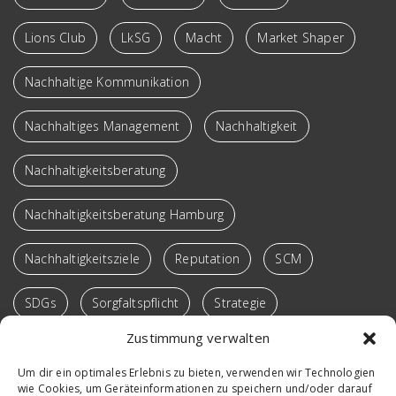
Lions Club
LkSG
Macht
Market Shaper
Nachhaltige Kommunikation
Nachhaltiges Management
Nachhaltigkeit
Nachhaltigkeitsberatung
Nachhaltigkeitsberatung Hamburg
Nachhaltigkeitsziele
Reputation
SCM
SDGs
Sorgfaltspflicht
Strategie
Zustimmung verwalten
Supply Chain
Sustainable SCM
Transformation
Um dir ein optimales Erlebnis zu bieten, verwenden wir Technologien
wie Cookies, um Geräteinformationen zu speichern und/oder darauf
Verantwortung
Vortrag
Win-Win-Loops