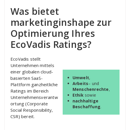
Was bietet
marketinginshape zur
Optimierung Ihres
EcoVadis Ratings?
EcoVadis stellt
Unternehmen mittels
einer globalen cloud-
Umwelt
,
basierten SaaS-
Arbeits
– und
Plattform ganzheitliche
Menschenrechte
,
Ratings im Bereich
Ethik
sowie
Unternehmensverantw
nachhaltige
ortung (Corporate
Beschaffung
.
Social Responsibility,
CSR) bereit.