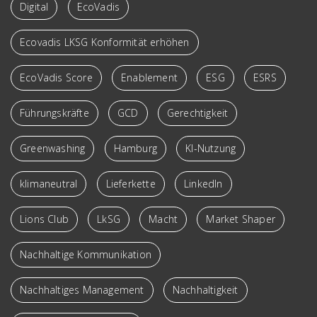
Digital
EcoVadis
Ecovadis LKSG Konformität erhöhen
EcoVadis Score
Enablement
ESG
ESRS
Führungskräfte
GCD
Gerechtigkeit
Greenwashing
Hamburg
KI-Nutzung
klimaneutral
Lieferkette
LinkedIn
Lions Club
LkSG
Macht
Market Shaper
Nachhaltige Kommunikation
Nachhaltiges Management
Nachhaltigkeit