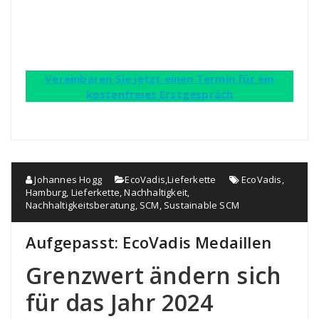
Vereinbaren Sie jetzt einen Termin für ein
kostenfreies Erstgespräch
Johannes Hogg
EcoVadis
,
Lieferkette
EcoVadis
,
Hamburg
,
Lieferkette
,
Nachhaltigkeit
,
Nachhaltigkeitsberatung
,
SCM
,
Sustainable SCM
Aufgepasst: EcoVadis Medaillen
Grenzwert ändern sich
für das Jahr 2024