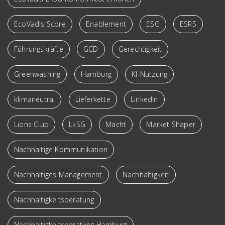
EcoVadis Score
Enablement
ESG
ESRS
Führungskräfte
GCD
Gerechtigkeit
Greenwashing
Hamburg
KI-Nutzung
klimaneutral
Lieferkette
LinkedIn
Lions Club
LkSG
Macht
Market Shaper
Nachhaltige Kommunikation
Nachhaltiges Management
Nachhaltigkeit
Nachhaltigkeitsberatung
Nachhaltigkeitsberatung Hamburg