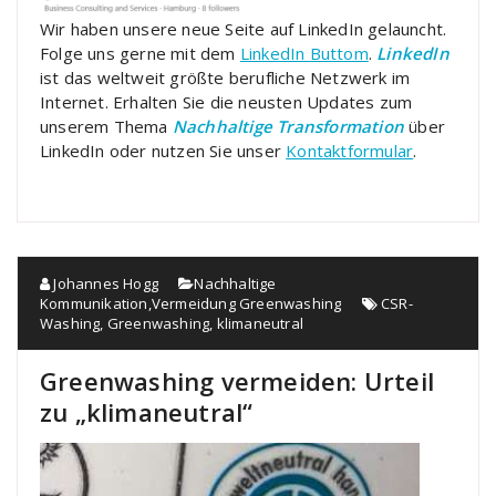
Wir haben unsere neue Seite auf LinkedIn gelauncht.
Folge uns gerne mit dem
LinkedIn Buttom
.
LinkedIn
ist das weltweit größte berufliche Netzwerk im
Internet. Erhalten Sie die neusten Updates zum
unserem Thema
Nachhaltige Transformation
über
LinkedIn oder nutzen Sie unser
Kontaktformular
.
Johannes Hogg
Nachhaltige
Kommunikation
,
Vermeidung Greenwashing
CSR-
Washing
,
Greenwashing
,
klimaneutral
Greenwashing vermeiden: Urteil
zu „klimaneutral“