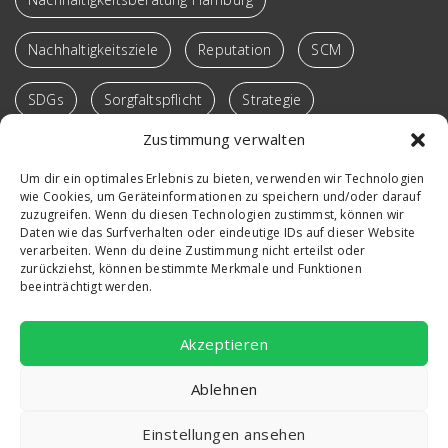
Nachhaltigkeitsziele
Reputation
SCM
SDGs
Sorgfaltspflicht
Strategie
Zustimmung verwalten
Supply Chain
Sustainable SCM
Transformation
Um dir ein optimales Erlebnis zu bieten, verwenden wir Technologien
wie Cookies, um Geräteinformationen zu speichern und/oder darauf
Verantwortung
Vortrag
Win-Win-Loops
zuzugreifen. Wenn du diesen Technologien zustimmst, können wir
Daten wie das Surfverhalten oder eindeutige IDs auf dieser Website
Workshop
verarbeiten. Wenn du deine Zustimmung nicht erteilst oder
zurückziehst, können bestimmte Merkmale und Funktionen
beeinträchtigt werden.
Akzeptieren
Ablehnen
Copyright © 2026 marketing in shape | Powered by
Einstellungen ansehen