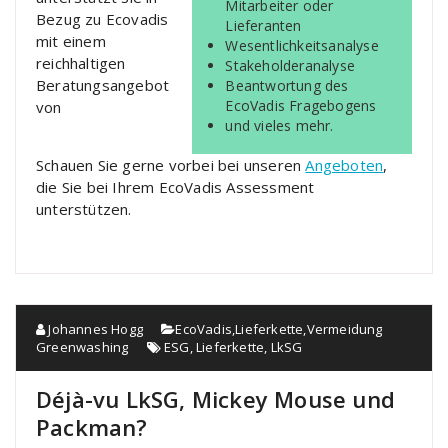
Mitarbeiter oder
Bezug zu Ecovadis
Lieferanten
mit einem
Wesentlichkeitsanalyse
reichhaltigen
Stakeholderanalyse
Beratungsangebot
Beantwortung des
EcoVadis Fragebogens
von
und vieles mehr.
Schauen Sie gerne vorbei bei unseren
Angeboten
,
die Sie bei Ihrem EcoVadis Assessment
unterstützen.
Johannes Hogg
EcoVadis
,
Lieferkette
,
Vermeidung
Greenwashing
ESG
,
Lieferkette
,
LkSG
Déjà-vu LkSG, Mickey Mouse und
Packman?