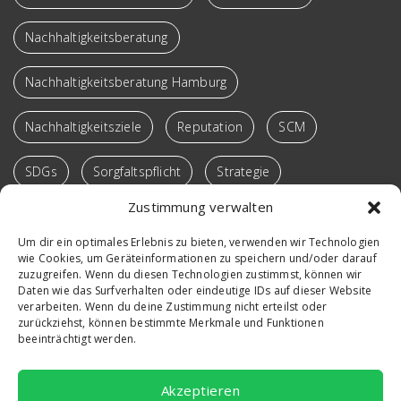
Nachhaltigkeitsberatung
Nachhaltigkeitsberatung Hamburg
Nachhaltigkeitsziele
Reputation
SCM
SDGs
Sorgfaltspflicht
Strategie
Zustimmung verwalten
Supply Chain
Sustainable SCM
Transformation
Um dir ein optimales Erlebnis zu bieten, verwenden wir Technologien
wie Cookies, um Geräteinformationen zu speichern und/oder darauf
Verantwortung
Vortrag
Win-Win-Loops
zuzugreifen. Wenn du diesen Technologien zustimmst, können wir
Daten wie das Surfverhalten oder eindeutige IDs auf dieser Website
Workshop
verarbeiten. Wenn du deine Zustimmung nicht erteilst oder
zurückziehst, können bestimmte Merkmale und Funktionen
beeinträchtigt werden.
Akzeptieren