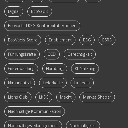
Digital
EcoVadis
Ecovadis LKSG Konformität erhöhen
EcoVadis Score
Enablement
ESG
ESRS
Führungskräfte
GCD
Gerechtigkeit
Greenwashing
Hamburg
KI-Nutzung
klimaneutral
Lieferkette
LinkedIn
Lions Club
LkSG
Macht
Market Shaper
Nachhaltige Kommunikation
Nachhaltiges Management
Nachhaltigkeit