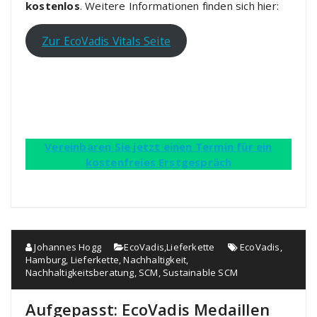
kostenlos
. Weitere Informationen finden sich hier:
Zur EcoVadis Vitals Seite
Vereinbaren Sie jetzt einen Termin für ein
kostenfreies Erstgespräch
Johannes Hogg
EcoVadis
,
Lieferkette
EcoVadis
,
Hamburg
,
Lieferkette
,
Nachhaltigkeit
,
Nachhaltigkeitsberatung
,
SCM
,
Sustainable SCM
Aufgepasst: EcoVadis Medaillen