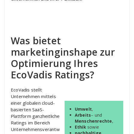
Was bietet
marketinginshape zur
Optimierung Ihres
EcoVadis Ratings?
EcoVadis stellt
Unternehmen mittels
einer globalen cloud-
Umwelt
,
basierten SaaS-
Arbeits
– und
Plattform ganzheitliche
Menschenrechte
,
Ratings im Bereich
Ethik
sowie
Unternehmensverantw
nachhaltige