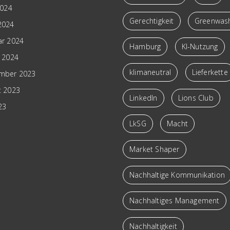
2024
Gerechtigkeit
Greenwas
2024
ar 2024
Hamburg
KI-Nutzung
r 2024
klimaneutral
Lieferkette
mber 2023
t 2023
LinkedIn
Lions Club
023
LkSG
Macht
Market Shaper
Nachhaltige Kommunikation
Nachhaltiges Management
Nachhaltigkeit