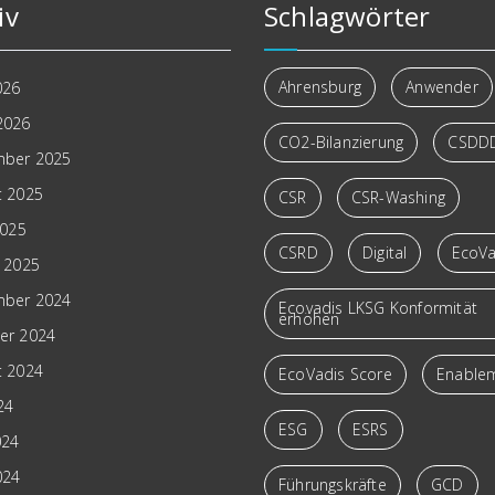
iv
Schlagwörter
Ahrensburg
Anwender
026
2026
CO2-Bilanzierung
CSDD
ber 2025
t 2025
CSR
CSR-Washing
2025
CSRD
Digital
EcoVa
r 2025
ber 2024
Ecovadis LKSG Konformität
erhöhen
er 2024
t 2024
EcoVadis Score
Enable
024
ESG
ESRS
024
024
Führungskräfte
GCD