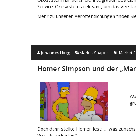
Service-Ökosystems relevant, um das Verstän
Mehr zu unseren Veröffentlichungen finden Si
Johannes Hogg
Market Shaper
Market 
Homer Simpson und der „Mar
Wa
gr
Doch dann stellte Homer fest: „…was zunächst
Vize-Präsidenten.“