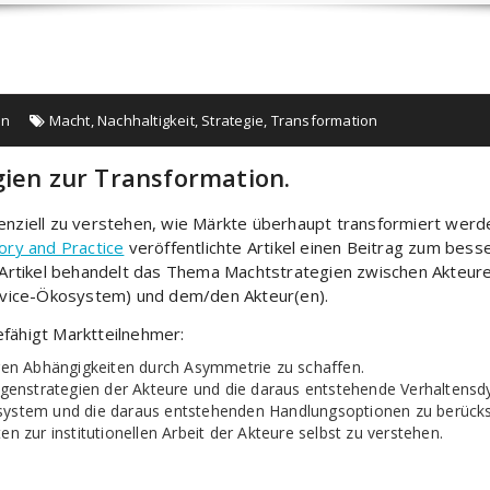
on
Macht
,
Nachhaltigkeit
,
Strategie
,
Transformation
gien zur Transformation.
senziell zu verstehen, wie Märkte überhaupt transformiert werd
ory and Practice
veröffentlichte Artikel einen Beitrag zum bess
Artikel behandelt das Thema Machtstrategien zwischen Akteur
vice-Ökosystem) und dem/den Akteur(en).
efähigt Marktteilnehmer:
en Abhängigkeiten durch Asymmetrie zu schaffen.
genstrategien der Akteure und die daraus entstehende Verhaltensdy
osystem und die daraus entstehenden Handlungsoptionen zu berücks
en zur institutionellen Arbeit der Akteure selbst zu verstehen.