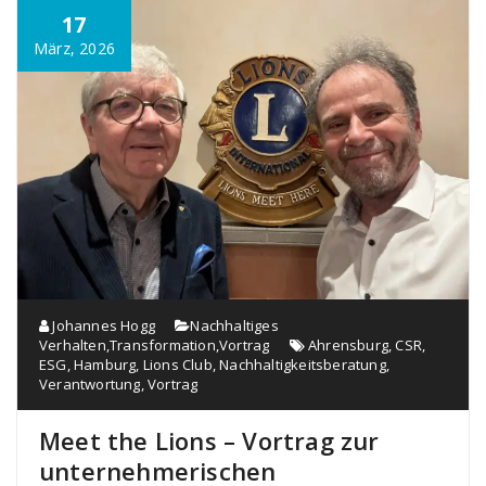
17
März, 2026
Johannes Hogg
Nachhaltiges
Verhalten
,
Transformation
,
Vortrag
Ahrensburg
,
CSR
,
ESG
,
Hamburg
,
Lions Club
,
Nachhaltigkeitsberatung
,
Verantwortung
,
Vortrag
Meet the Lions – Vortrag zur
unternehmerischen