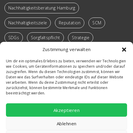
Nachhaltigkeitsberatung Hamburg
Nachhaltigkeitsziele
Reputation
SCM
SDGs
Sorgfaltspflicht
Strategie
Zustimmung verwalten
Supply Chain
Sustainable SCM
Transformation
Um dir ein optimales Erlebnis zu bieten, verwenden wir Technologien
wie Cookies, um Geräteinformationen zu speichern und/oder darauf
Verantwortung
Vortrag
Win-Win-Loops
zuzugreifen. Wenn du diesen Technologien zustimmst, können wir
Daten wie das Surfverhalten oder eindeutige IDs auf dieser Website
Workshop
verarbeiten. Wenn du deine Zustimmung nicht erteilst oder
zurückziehst, können bestimmte Merkmale und Funktionen
beeinträchtigt werden.
Akzeptieren
Ablehnen
Copyright © 2026 marketing in shape | Powered by