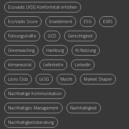
Ecovadis LKSG Konformität erhöhen
EcoVadis Score
Enablement
ESG
ESRS
Führungskräfte
GCD
Gerechtigkeit
Greenwashing
Hamburg
KI-Nutzung
klimaneutral
Lieferkette
LinkedIn
Lions Club
LkSG
Macht
Market Shaper
Nachhaltige Kommunikation
Nachhaltiges Management
Nachhaltigkeit
Nachhaltigkeitsberatung