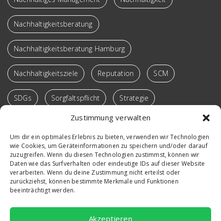
Nachhaltigkeitsberatung
Nachhaltigkeitsberatung Hamburg
Nachhaltigkeitsziele
Reputation
SCM
SDGs
Sorgfaltspflicht
Strategie
Zustimmung verwalten
Supply Chain
Sustainable SCM
Transformation
Um dir ein optimales Erlebnis zu bieten, verwenden wir Technologien
wie Cookies, um Geräteinformationen zu speichern und/oder darauf
Verantwortung
Vortrag
Win-Win-Loops
zuzugreifen. Wenn du diesen Technologien zustimmst, können wir
Daten wie das Surfverhalten oder eindeutige IDs auf dieser Website
Workshop
verarbeiten. Wenn du deine Zustimmung nicht erteilst oder
zurückziehst, können bestimmte Merkmale und Funktionen
beeinträchtigt werden.
Akzeptieren