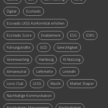
Digital
EcoVadis
Ecovadis LKSG Konformität erhöhen
EcoVadis Score
Enablement
ESG
ESRS
Führungskräfte
GCD
Gerechtigkeit
Greenwashing
Hamburg
KI-Nutzung
klimaneutral
Lieferkette
LinkedIn
Lions Club
LkSG
Macht
Market Shaper
Nachhaltige Kommunikation
Nachhaltiges Management
Nachhaltigkeit