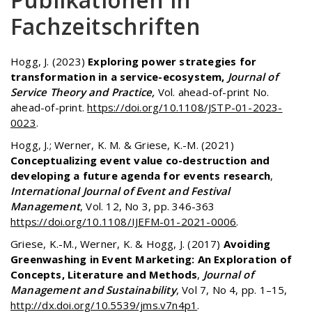
Fachzeitschriften
Hogg, J. (2023)
Exploring power strategies for
transformation in a service-ecosystem,
Journal of
Service Theory and Practice,
Vol. ahead-of-print No.
ahead-of-print.
https://doi.org/10.1108/JSTP-01-2023-
0023
.
Hogg, J.; Werner, K. M. & Griese, K.-M. (2021)
Conceptualizing event value co-destruction and
developing a future agenda for events research
,
International Journal of Event and Festival
Management
, Vol. 12, No 3, pp. 346-363
https://doi.org/10.1108/IJEFM-01-2021-0006
.
Griese, K.-M., Werner, K. & Hogg, J. (2017)
Avoiding
Greenwashing in Event Marketing: An Exploration of
Concepts, Literature and Methods
,
Journal of
Management and Sustainability
, Vol 7, No 4, pp. 1–15,
http://dx.doi.org/10.5539/jms.v7n4p1
.