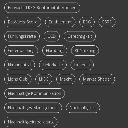
Ecovadis LKSG Konformität erhöhen
EcoVadis Score
Enablement
ESG
ESRS
Führungskräfte
GCD
Gerechtigkeit
Greenwashing
Hamburg
KI-Nutzung
klimaneutral
Lieferkette
LinkedIn
Lions Club
LkSG
Macht
Market Shaper
Nachhaltige Kommunikation
Nachhaltiges Management
Nachhaltigkeit
Nachhaltigkeitsberatung