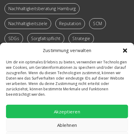
Nachhaltigkeitsberatung Hamburg
Nachhaltigkeitsziele
Reputation
SCM
SDGs
Sorgfaltspflicht
Strategie
Zustimmung verwalten
Supply Chain
Sustainable SCM
Transformation
Um dir ein optimales Erlebnis zu bieten, verwenden wir Technologien
wie Cookies, um Geräteinformationen zu speichern und/oder darauf
Verantwortung
Vortrag
Win-Win-Loops
zuzugreifen. Wenn du diesen Technologien zustimmst, können wir
Daten wie das Surfverhalten oder eindeutige IDs auf dieser Website
Workshop
verarbeiten. Wenn du deine Zustimmung nicht erteilst oder
zurückziehst, können bestimmte Merkmale und Funktionen
beeinträchtigt werden.
Akzeptieren
Ablehnen