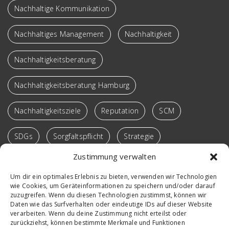
Nachhaltige Kommunikation
Nachhaltiges Management
Nachhaltigkeit
Nachhaltigkeitsberatung
Nachhaltigkeitsberatung Hamburg
Nachhaltigkeitsziele
Reputation
SCM
SDGs
Sorgfaltspflicht
Strategie
Zustimmung verwalten
Supply Chain
Sustainable SCM
Transformation
Um dir ein optimales Erlebnis zu bieten, verwenden wir Technologien
wie Cookies, um Geräteinformationen zu speichern und/oder darauf
Verantwortung
Vortrag
Win-Win-Loops
zuzugreifen. Wenn du diesen Technologien zustimmst, können wir
Daten wie das Surfverhalten oder eindeutige IDs auf dieser Website
Workshop
verarbeiten. Wenn du deine Zustimmung nicht erteilst oder
zurückziehst, können bestimmte Merkmale und Funktionen