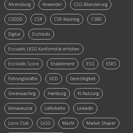
Ahrensburg
Anwender
CO2-Bilanzierung
CSDDD
CSR
CSR-Washing
CSRD
Digital
EcoVadis
Ecovadis LKSG Konformität erhöhen
EcoVadis Score
Enablement
ESG
ESRS
Führungskräfte
GCD
Gerechtigkeit
Greenwashing
Hamburg
KI-Nutzung
klimaneutral
Lieferkette
LinkedIn
Lions Club
LkSG
Macht
Market Shaper