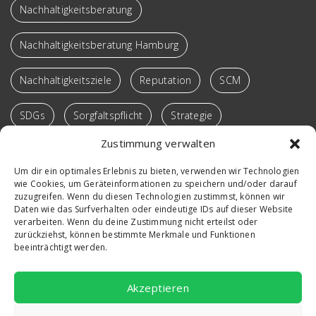
Nachhaltigkeitsberatung
Nachhaltigkeitsberatung Hamburg
Nachhaltigkeitsziele
Reputation
SCM
SDGs
Sorgfaltspflicht
Strategie
Zustimmung verwalten
Supply Chain
Sustainable SCM
Transformation
Um dir ein optimales Erlebnis zu bieten, verwenden wir Technologien
wie Cookies, um Geräteinformationen zu speichern und/oder darauf
Verantwortung
Vortrag
Win-Win-Loops
zuzugreifen. Wenn du diesen Technologien zustimmst, können wir
Daten wie das Surfverhalten oder eindeutige IDs auf dieser Website
Workshop
verarbeiten. Wenn du deine Zustimmung nicht erteilst oder
zurückziehst, können bestimmte Merkmale und Funktionen
beeinträchtigt werden.
Akzeptieren