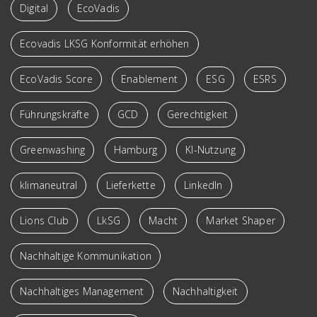
Digital
EcoVadis
Ecovadis LKSG Konformität erhöhen
EcoVadis Score
Enablement
ESG
ESRS
Führungskräfte
GCD
Gerechtigkeit
Greenwashing
Hamburg
KI-Nutzung
klimaneutral
Lieferkette
LinkedIn
Lions Club
LkSG
Macht
Market Shaper
Nachhaltige Kommunikation
Nachhaltiges Management
Nachhaltigkeit